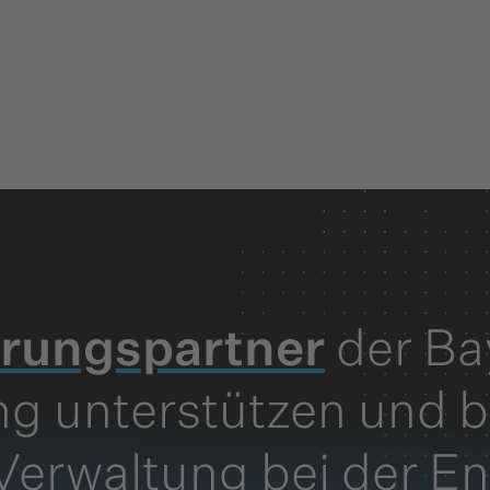
erungs­partner
der Ba
ng unterstützen und b
 Verwaltung bei der E