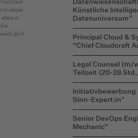
Datenwissenschaftl
 möchtest
Künstliche Intellige
Und dabei
alles in
Datenuniversum”
che
ewirb dich
Principal Cloud & 
“Chief Cloudcraft A
Legal Counsel (m/w
Teilzeit (20-28 Std
Initiativbewerbung 
Sinn-Expert:in"
Senior DevOps Engi
Mechanic"