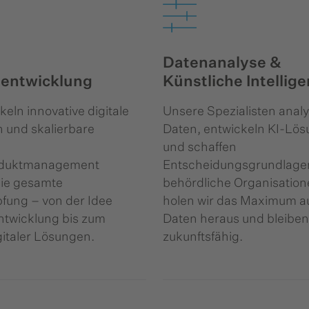
Datenanalyse &
entwicklung
Künstliche Intellig
keln innovative digitale
Unsere Spezialisten anal
n und skalierbare
Daten, entwickeln KI-Lö
und schaffen
oduktmanagement
Entscheidungsgrundlagen
die gesamte
behördliche Organisation
fung – von der Idee
holen wir das Maximum a
ntwicklung bis zum
Daten heraus und bleiben
gitaler Lösungen.
zukunftsfähig.