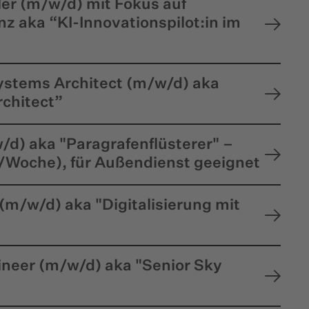
er (m/w/d) mit Fokus auf
nz aka “KI-Innovationspilot:in im
Systems Architect (m/w/d) aka
rchitect”
/d) aka "Paragrafenflüsterer" –
./Woche), für Außendienst geeignet
(m/w/d) aka "Digitalisierung mit
neer (m/w/d) aka "Senior Sky