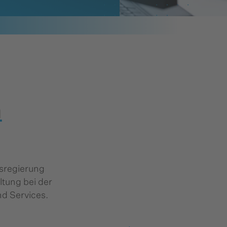
n
tsregierung
ltung bei der
d Services.