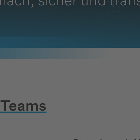
infach, sicher und tra
Teams