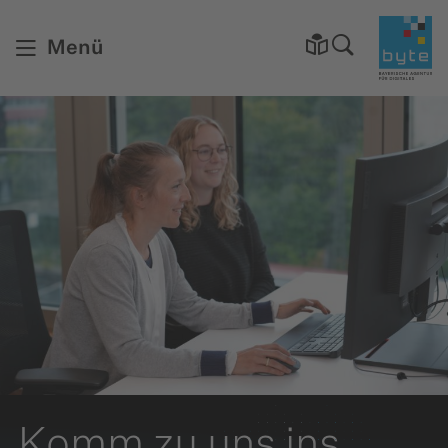
Startsei
Menü
Komm zu uns ins