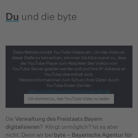
Du
und die byte
Diese Website bindet YouTube-Videos ein. Um das Video an
dieser Stelle zu betrachten, stimmen Sie bitte zuerst zu, dass
der YouTube-Player zum Abspielen des Videos vom
YouTube-Server geladen werden soll und Ihre IP-Adresse an
YouTube übermittelt wird.
Weitere Informationen zum Schutz Ihrer Daten durch
YouTube finden Sie hier:
https://policies.google.com/privacy?hl=de
Ich stimme zu, das YouTube Video zu laden
Die
Verwaltung des Freistaats Bayern
digitalisieren
? ​ Klingt unmöglich? ​Ist es aber
nicht. ​Denn wir bei
byte – Bayerische Agentur für