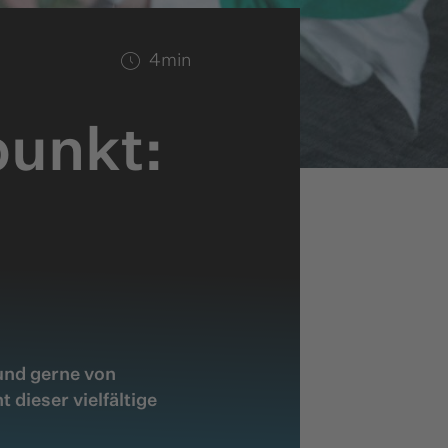
4
min
punkt:
 und gerne von
dieser vielfältige