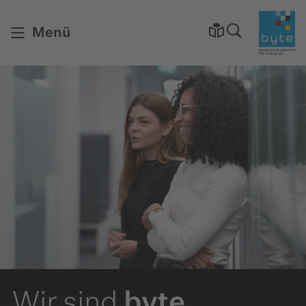
Startsei
Menü
Wir sind
byte